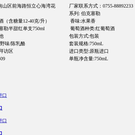
南山区前海路恒立心海湾花
厂家联系方式：0755-88892233
系列: 伯克塞勒
（含糖量12-40克/升）
香味:水果香
塞勒半甜红单支750ml
葡萄酒种类:红葡萄酒
他
包装方式:包装
/野味/陈乳酪
套装规格:750mL
拜访区
进口类型:原瓶进口
09
单瓶净含量:750mL
口
口