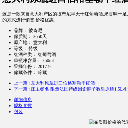
这是一款来自意大利产区的彼奇尼半天干红葡萄酒,果香味十足,采
的方式进行销售,价格优惠.
品牌：
彼奇尼
保质期：
3650天
原产地：
意大利
等级：
特级
红酒种类：
红葡萄酒
单瓶净含量：
750ml
采摘年份：
2017-9
储藏条件：
冷藏
上一篇
: 意大利原瓶进口伯格塞勒干红酒
下一篇
: 庄主签名 限量法国特级园歪脖子教皇原瓶1.5L
详细信息
规格参数
包装