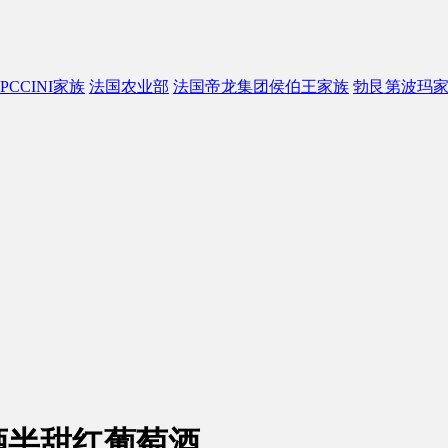
PCCINI家族
法国农业部
法国帝龙集团侯伯王家族
勃艮第波玛
酒半甜红葡萄酒