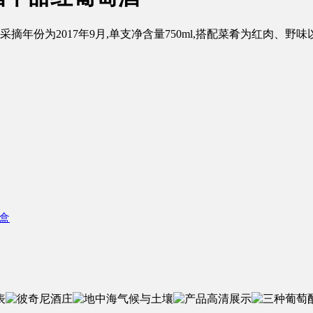
摘年份为2017年9月,单支净含量750ml,搭配菜肴为红肉、
礼盒