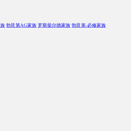
家族
勃艮第AG家族
罗斯柴尔德家族
勃艮第-必修家族