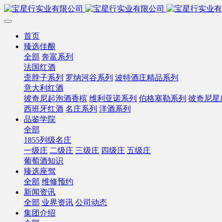
首页
臻选佳酿
全部
奔富系列
法国红酒
歪脖子系列
罗纳河谷系列
波特酒庄精品系列
意大利红酒
彼奇尼起泡酒香槟
维利亚诺系列
伯格塞勒系列
彼奇尼星
西班牙红酒
名庄系列
洋酒系列
品鉴学院
全部
1855列级名庄
一级庄
二级庄
三级庄
四级庄
五级庄
葡萄酒知识
臻选座驾
全部
维修预约
新闻资讯
全部
业界资讯
公司动态
集团介绍