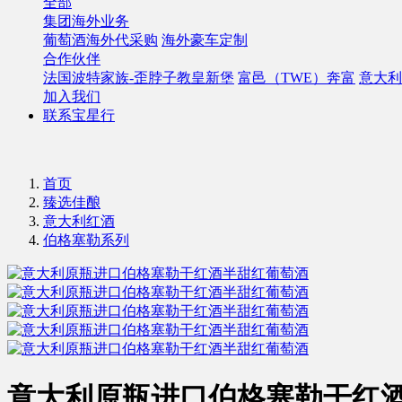
全部
集团海外业务
葡萄酒海外代采购
海外豪车定制
合作伙伴
法国波特家族-歪脖子教皇新堡
富邑（TWE）奔富
意大利
加入我们
联系宝星行
首页
臻选佳酿
意大利红酒
伯格塞勒系列
意大利原瓶进口伯格塞勒干红