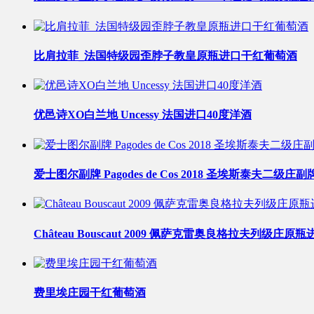
比肩拉菲_法国特级园歪脖子教皇原瓶进口干红葡萄酒
优邑诗XO白兰地 Uncessy 法国进口40度洋酒
爱士图尔副牌 Pagodes de Cos 2018 圣埃斯泰夫二
Château Bouscaut 2009 佩萨克雷奥良格拉夫列级庄
费里埃庄园干红葡萄酒