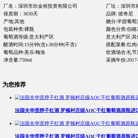
厂名：深圳市欣金裕投资有限公司
厂址：深圳市
保质期：3650天
品牌: 彼奇尼
产地:其他
糖分:半甜葡萄酒
包装种类:裸瓶
颜色分类:伯格
葡萄酒等级:意大利产区
意大利产区:其
醒酒时间:15分钟(含)-30分钟(不含)
搭配菜肴:红肉
葡萄品种:美乐/梅洛
饮酒场合:礼节
净含量:750ml
采摘年份:2017-
为您推荐
法国夫华歪脖子红酒 罗顿村庄级AOC干红葡萄酒原瓶进
法国夫华歪脖子红酒 罗顿村庄级AOC干红葡萄酒原瓶进