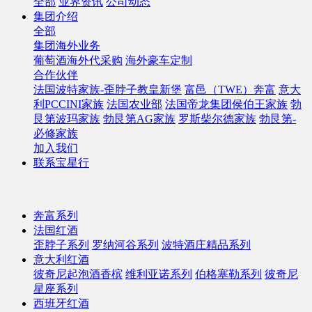
全部
业界资讯
公司动态
集团介绍
全部
集团海外业务
葡萄酒海外代采购
海外豪车定制
合作伙伴
法国波特家族-歪脖子教皇新堡
富邑（TWE）奔富
意大
利PCCINI家族
法国农业部
法国帝龙集团侯伯王家族
勃
艮第波玛家族
勃艮第AG家族
罗斯柴尔德家族
勃艮第-
必修家族
加入我们
联系宝星行
奔富系列
法国红酒
歪脖子系列
罗纳河谷系列
波特酒庄精品系列
意大利红酒
彼奇尼起泡酒香槟
维利亚诺系列
伯格塞勒系列
彼奇尼
星座系列
西班牙红酒