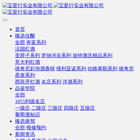
首页
臻选佳酿
全部
奔富系列
法国红酒
歪脖子系列
罗纳河谷系列
波特酒庄精品系列
意大利红酒
彼奇尼起泡酒香槟
维利亚诺系列
伯格塞勒系列
彼奇尼
星座系列
西班牙红酒
名庄系列
洋酒系列
品鉴学院
全部
1855列级名庄
一级庄
二级庄
三级庄
四级庄
五级庄
葡萄酒知识
臻选座驾
全部
维修预约
新闻资讯