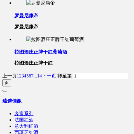
罗曼尼康帝
罗曼尼康帝
拉图酒庄正牌干红葡萄酒
拉图酒庄正牌干红
上一页
1
2
3
4
5
6
7
...14
下一页
转至第
臻选佳酿
奔富系列
法国红酒
意大利红酒
西班牙红酒